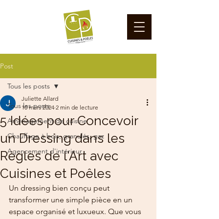
Post
Tous les posts
Juliette Allard
Tous les posts
10 mars 2024
2 min de lecture
5 Idées pour Concevoir
Aménagement de cuisine
un Dressing dans les
Chauffage à bois, granulés, gaz
Agencement d'intérieur
Règles de l'Art avec
Cuisines et Poêles
Un dressing bien conçu peut 
transformer une simple pièce en un 
espace organisé et luxueux. Que vous 