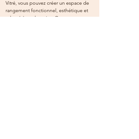
Vitré, vous pouvez créer un espace de 
rangement fonctionnel, esthétique et 
adapté à vos besoins. Que vous 
disposiez d'un petit coin ou d'une 
pièce entière, un dressing bien conçu 
peut transformer votre routine 
quotidienne et vous aider à rester 
organisé avec style.
agencement d'intérieur
dressing
rangements
placards
Agencement d'intérieur
Voir tout
Posts récents