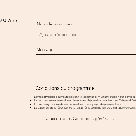
00 Vitré
Nom de mon filleul
Message
Conditions du programme :
L’offre est valable pour toute personne recommandant un ami qui signe un contrat av
Le programme est réservé aux clients ayant déjà réalisé un achat chez Cuisines & Poê
Le parrainage est validé uniquement une fois le projet du parrainé lancé.
Le paiement de la récompense se fait après la confirmation de la signature du contra
J’accepte les Conditions générales